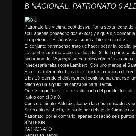
B NACIONAL: PATRONATO 0 ALD
Patronato fue víctima de Aldosivi. Por la sexta fecha de
aquí apenas consechó dos éxitos) y siguie sin colmar la 
competencia. El
Tiburón
se sumó a lote de escoltas.
El conjunto paranaense trató de hacer pesar la localía, pe
La apertura del marcador se dio a los 8' de la primera et
panorama del
Rojinegro
se complicó aún más cuando a lo
innecesaria falta sobre Lamberti. Con uno menos el Sant
En el complemento, lejos de remontar la mínima diferenc
a los 19' cuando el defensor del conjunto paranaense Ign
balón en un ángulo inalcanzable para Bértoli.
Quizás aquel fue el cierre anticipado del partido. Intento
lapidó con el 3 a 0.
Con este triunfo, Aldosivi alcanzó las once unidades y 
Sarmiento de Junín, un punto por debajo de Gimnasia y
Patronato, por el contrario, apenas cosechó seis puntos y
SÍNTESIS
PATRONATO
Sebastián Bértoli