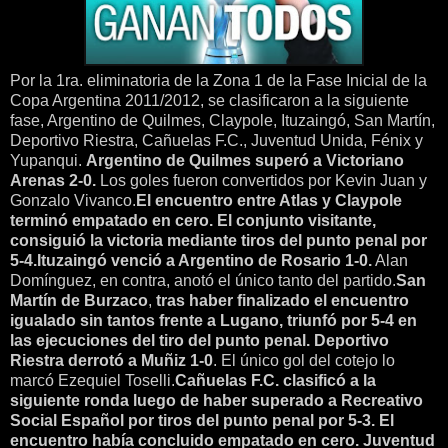
Por la 1ra. eliminatoria de la Zona 1 de la Fase Inicial de la
Copa Argentina 2011/2012, se clasificaron a la siguiente
fase, Argentino de Quilmes, Claypole, Ituzaingó, San Martín,
Deportivo Riestra, Cañuelas F.C., Juventud Unida, Fénix y
Yupanqui.
Argentino de Quilmes superó a Victoriano
Arenas 2-0.
Los goles fueron convertidos por Kevin Juan y
Gonzalo Vivanco.
El encuentro entre Atlas y Claypole
terminó empatado en cero. El conjunto visitante,
consiguió la victoria mediante tiros del punto penal por
5-4.
Ituzaingó venció a Argentino de Rosario 1-0.
Alan
Domínguez, en contra, anotó el único tanto del partido.
San
Martín de Burzaco
,
tras haber finalizado el encuentro
igualado sin tantos frente a Lugano, triunfó por 5-4 en
las ejecuciones del tiro del punto penal.
Deportivo
Riestra derrotó a Muñiz 1-0
. El único gol del cotejo lo
marcó Ezequiel Toselli.
Cañuelas F.C. clasificó a la
siguiente ronda luego de haber superado a Recreativo
Social Español por tiros del punto penal por 5-3. El
encuentro había concluido empatado en cero.
Juventud